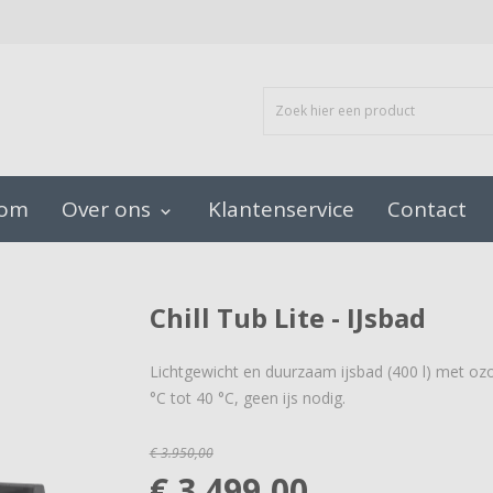
oom
Over ons
Klantenservice
Contact
keyboard_arrow_down
Chill Tub Lite - IJsbad
Lichtgewicht en duurzaam ijsbad (400 l) met ozon-
°C tot 40 °C, geen ijs nodig.
€ 3.950,00
€ 3.499,00