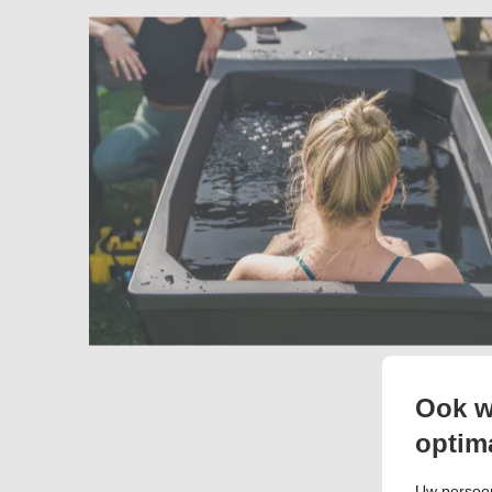
Ook w
optim
Uw persoon