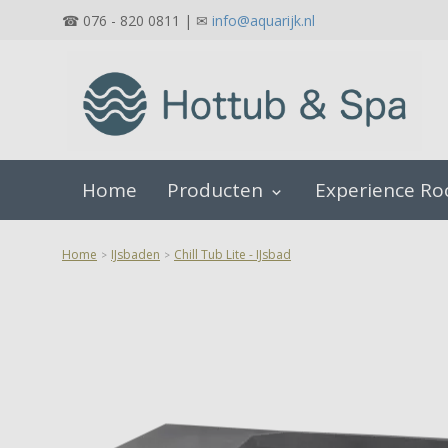
☎ 076 - 820 0811 | ✉
info@aquarijk.nl
Home
Producten
Experience R
keyboard_arrow_down
Home
IJsbaden
Chill Tub Lite - IJsbad
>
>