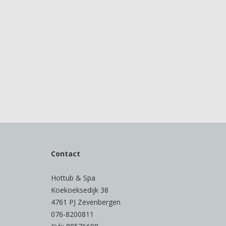
Contact
Hottub & Spa
Koekoeksedijk 38
4761 PJ Zevenbergen
076-8200811