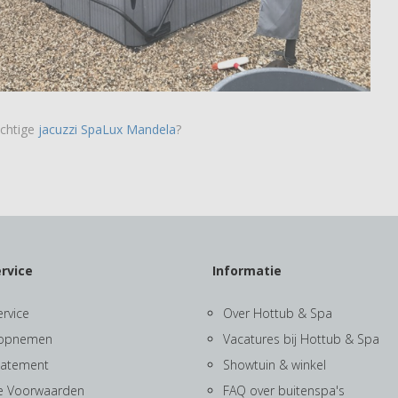
achtige
jacuzzi SpaLux Mandela
?
rvice
Informatie
ervice
Over Hottub & Spa
 opnemen
Vacatures bij Hottub & Spa
statement
Showtuin & winkel
e Voorwaarden
FAQ over buitenspa's