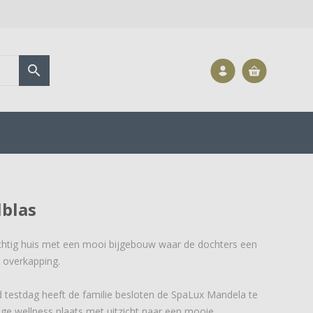

lblas
achtig huis met een mooi bijgebouw waar de dochters een
 overkapping.
testdag heeft de familie besloten de SpaLux Mandela te
ge wellness plaats met uitzicht naar een mooie