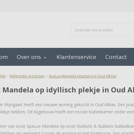
oom
Over ons
Klantenservice
Contact
keyboard_arrow_down
ONS
Referentie projecten
SpaLux Mandela plaatsing in Oud Alblas
>
>
 Mandela op idyllisch plekje in Oud A
de Wijngaart heeft een nieuwe woning gekocht in Oud Alblas. Een pr
lekje hebben. Dit bijgebouw heeft een mooie buitenkamer onder een
sten van onze SpaLux Mandela op onze Bubbels & Bubbels bubbelbad 
hebben wij geplaatst tussen de woning en het bijgebouw. Een prachti