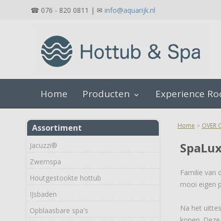
☎ 076 - 820 0811 | ✉
info@aquarijk.nl
Home
Producten
Experience R
keyboard_arrow_down
Home
OVER 
Assortiment
>
SpaLux
Jacuzzi®
Zwemspa
Familie van 
Houtgestookte hottub
mooi eigen p
IJsbaden
Na het uitte
Opblaasbare spa's
kopen. Deze 