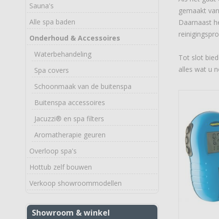
Sauna's
gemaakt van
Alle spa baden
Daarnaast h
reinigingspr
Onderhoud & Accessoires
Waterbehandeling
Tot slot bi
alles wat u
Spa covers
Schoonmaak van de buitenspa
Buitenspa accessoires
Jacuzzi® en spa filters
Aromatherapie geuren
Overloop spa's
Hottub zelf bouwen
Verkoop showroommodellen
Showroom & winkel