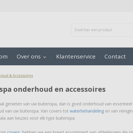
oom
Over ons
Klantenservice
Contact
keyboard_arrow_down
oud & Accessoires
spa onderhoud en accessoires
aal genieten van uw buitenspa, dan is goed onderhoud van essentieel 
d van uw buitenspa. Van covers tot
waterbehandeling
en van reinigi
ala aan keuzes voor elk type buitenspa.
t om
covers
, hebben we een breed assortiment aan afdekkingen die sp