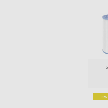
S
meer