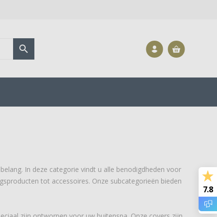

belang. In deze categorie vindt u alle benodigdheden voor
ngsproducten tot accessoires. Onze subcategorieën bieden
7.8
eciaal zijn ontworpen voor uw buitenspa. Onze covers zijn