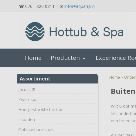
☎ 076 - 820 0811 | ✉
info@aquarijk.nl
Home
Producten
Experience R
keyboard_arrow_down
Home
Onderh
Assortiment
>
Buiten
Jacuzzi®
Zwemspa
Wilt u optim
Houtgestookte hottub
het onderhou
IJsbaden
een breed sc
Opblaasbare spa's
Als het gaa