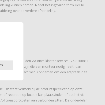
andeling kunnen nemen. Nadat het ingevulde formulier bij
afdeling over de verdere afhandeling.
nt uw probleem melden via onze klantenservice: 076-8200811.
es
arantiekwestie te zijn die een monteur nodig heeft, dan
an telefonisch contact met u opnemen om een afspraak in te
e. Dit staat vermeld bij de productspecificatie op onze
of reparatie op locatie kan plaatsvinden of dat het via
en/of transportkosten aan verbonden zitten. De onderdelen