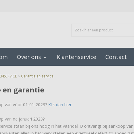
oom
Over ons
Klantenservice
Contact
keyboard_arrow_down
ENSERVICE
Garantie en service
>
e en garantie
op van vóór 01-01-2023?
Klik dan hier
.
p van na januari 2023?
service staan bij ons hoog in het vaandel. U ontvangt bij aankoop van
abrikanten alles in het werk stellen een eventueel defect zo spoedig m