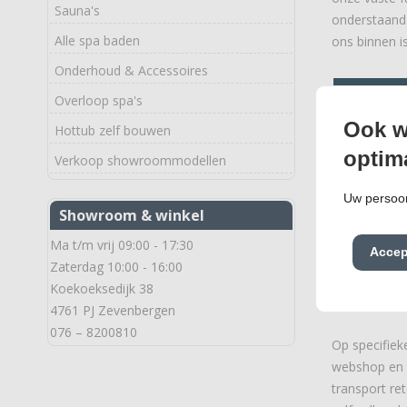
Sauna's
onderstaand 
Alle spa baden
ons binnen i
Onderhoud & Accessoires
BEKIJK G
Overloop spa's
Ook w
Hottub zelf bouwen
optim
Verkoop showroommodellen
Spa's m
Uw persoon
Showroom & winkel
Wij verlenen
Ma t/m vrij 09:00 - 17:30
Accep
Wij zullen da
Zaterdag 10:00 - 16:00
zullen wij e
Koekoeksedijk 38
plannen. Dit 
4761 PJ Zevenbergen
076 – 8200810
Op specifiek
webshop en o
transport re