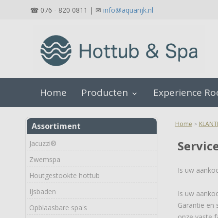
☎ 076 - 820 0811 | ✉
info@aquarijk.nl
Home
Producten
Experience R
keyboard_arrow_down
Home
KLANT
Assortiment
>
Servic
Jacuzzi®
Zwemspa
Is uw aanko
Houtgestookte hottub
IJsbaden
Is uw aankoo
Garantie en 
Opblaasbare spa's
onze vaste f