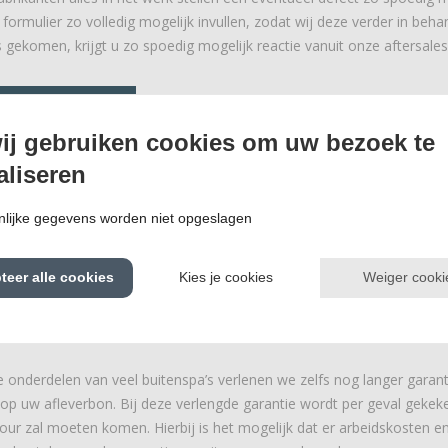
formulier zo volledig mogelijk invullen, zodat wij deze verder in beh
s gekomen, krijgt u zo spoedig mogelijk reactie vanuit onze aftersales
ARANTIEFORMULIER
ij gebruiken cookies om uw bezoek te
aliseren
et een acrylaat kuip
lijke gegevens worden niet opgeslagen
 op alle acrylaatbuitenspa's minimaal 2 jaar garantie aan huis. U ku
Weiger cooki
teer alle cookies
Kies je cookies
n kijken in hoeverre wij u hulp kunnen verlenen. Blijkt het toch een g
rvoor zorgen dat dit bij de juiste monteur terecht komt. Wij zullen d
zal uiterlijk binnen twee weken na uw aanvraag zijn.
e onderdelen van veel buitenspa’s verlenen we zelfs nog langer garanti
p uw afleverbon. Bij deze verlengde garantie wordt per geval gekeken 
tour zal moeten komen. Hierbij is het mogelijk dat er arbeidskosten 